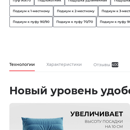
Пуф 90х70
Подлокотник
Подушка удлиненная
Подушка
Подиум к 1-местному
Подиум к 2-местному
Подиум к 3-мес
Подиум к пуфу 90/90
Подиум к пуфу 70/70
Подиум к пуфу 9
Технологии
Характеристики
Отзывы
400
Новый уровень удоб