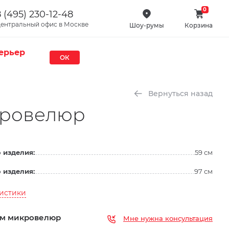
0
 (495) 230-12-48
ентральный офис в Москве
Шоу-румы
Корзина
ерьер
ОК
Вернуться назад
кровелюр
 изделия:
59 см
 изделия:
97 см
ристики
м микровелюр
Мне нужна консультация