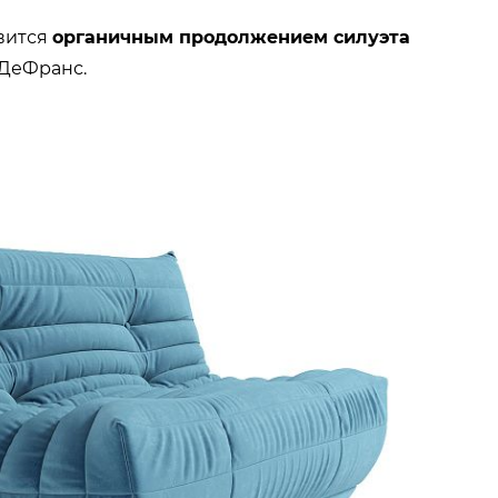
вится
органичным продолжением силуэта
 ДеФранс.