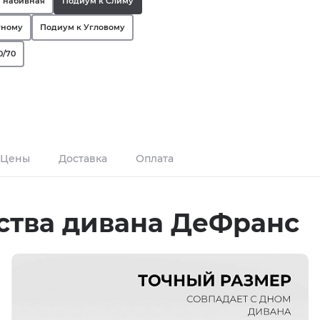
 набивная
Подиум к Слиму
тному
Подиум к Угловому
0/70
Цены
Доставка
Оплата
ства дивана ДеФранс