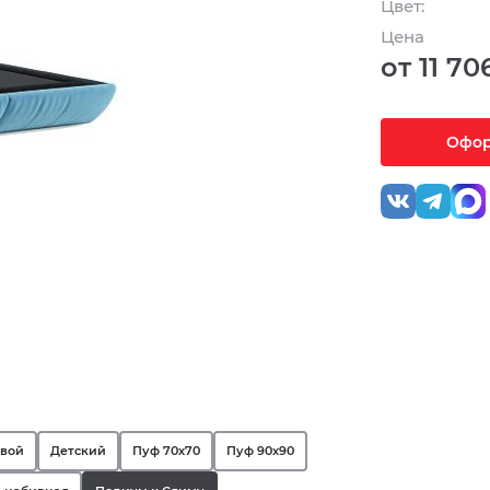
Цвет:
Цена
от 11 70
Офор
овой
Детский
Пуф 70х70
Пуф 90х90