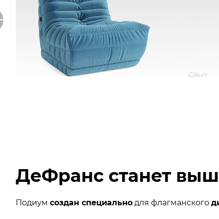
ДеФранс станет выше
Подиум
создан специально
для флагманского
д