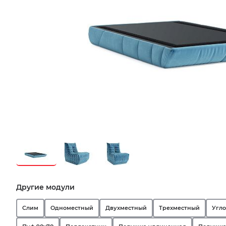
Другие модули
Слим
Одноместный
Двухместный
Трехместный
Угл