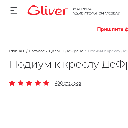
Пришлите ф
Главная
Каталог
Диваны ДеФранс
Подиум к креслу Де
Подиум к креслу ДеФ
400 отзывов