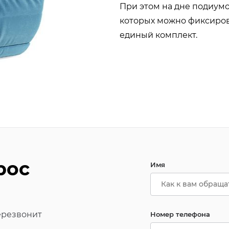
При этом на дне подиум
которых можно фиксиров
единый комплект.
рос
Имя
ерезвонит
Номер телефона