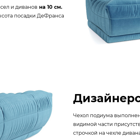
есел и диванов
на 10 см.
высота посадки ДеФранса
Дизайнерс
Чехол подиума выполнен 
видимой части присутст
строчкой на чехле дивана