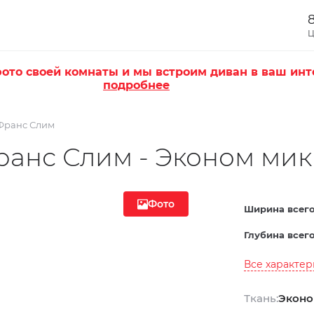
8
Ц
ото своей комнаты и мы встроим диван в ваш инт
подробнее
Франс Слим
ранс Слим - Эконом ми
Фото
Ширина всего
Глубина всего
Все характе
Ткань:
Эконо