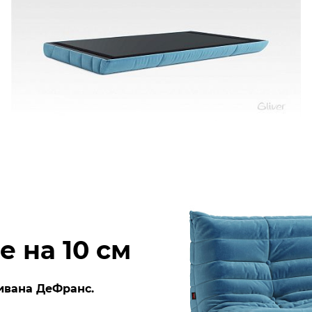
 на 10 см
ивана ДеФранс.