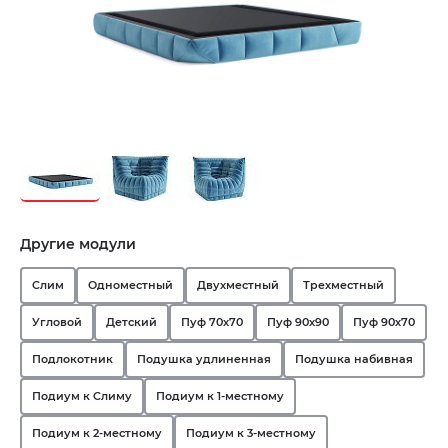
Другие модули
Слим
Одноместный
Двухместный
Трехместный
Угловой
Детский
Пуф 70х70
Пуф 90х90
Пуф 90х70
Подлокотник
Подушка удлиненная
Подушка набивная
Подиум к Слиму
Подиум к 1-местному
Подиум к 2-местному
Подиум к 3-местному