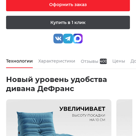
Оформить заказ
Купить в 1 клик
Технологии
Характеристики
Цены
До
Отзывы
400
Новый уровень удобства
дивана ДеФранс