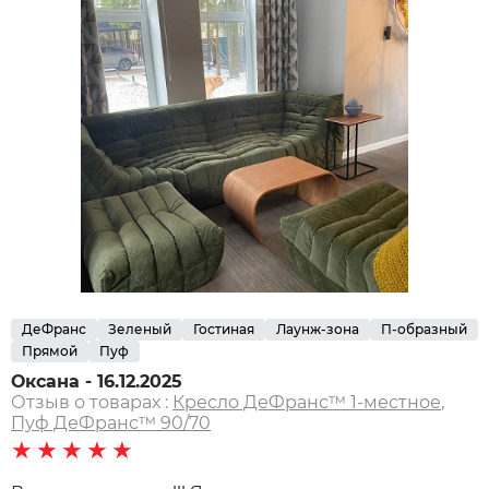
ДеФранс
Зеленый
Гостиная
Лаунж-зона
П-образный
Прямой
Пуф
Оксана - 16.12.2025
Отзыв о товарах :
Кресло ДеФранс™️ 1-местное
,
Пуф ДеФранс™️ 90/70
★★★★★