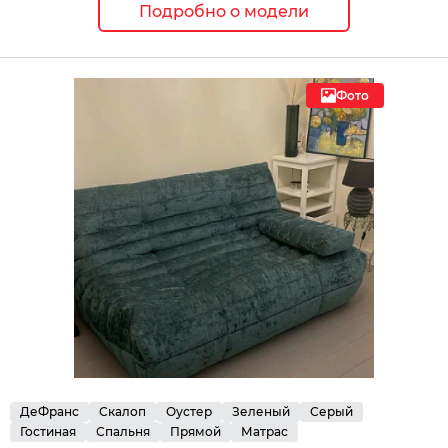
Подробно о модели
Фото
ДеФранс
Скалоп
Оустер
Зеленый
Серый
Гостиная
Спальня
Прямой
Матрас