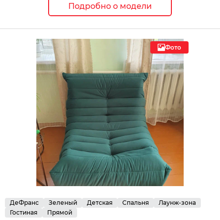
Подробно о модели
Фото
ДеФранс
Зеленый
Детская
Спальня
Лаунж-зона
Гостиная
Прямой