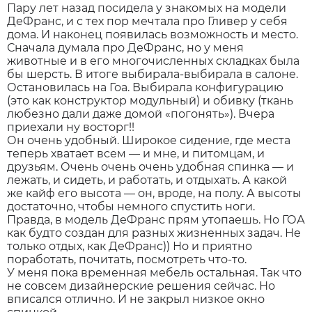
Пару лет назад посидела у знакомых на модели
ДеФранс, и с тех пор мечтала про Гливер у себя
дома. И наконец появилась возможность и место.
Сначала думала про ДеФранс, но у меня
животные и в его многочисленных складках была
бы шерсть. В итоге выбирала-выбирала в салоне.
Остановилась на Гоа. Выбирала конфигурацию
(это как конструктор модульный) и обивку (ткань
любезно дали даже домой «погонять»). Вчера
приехали ну восторг!!
Он очень удобный. Широкое сидение, где места
теперь хватает всем — и мне, и питомцам, и
друзьям. Очень очень очень удобная спинка — и
лежать, и сидеть, и работать, и отдыхать. А какой
же кайф его высота — он, вроде, на полу. А высоты
достаточно, чтобы немного спустить ноги.
Правда, в модель ДеФранс прям утопаешь. Но ГОА
как будто создан для разных жизненных задач. Не
только отдых, как ДеФранс)) Но и приятно
поработать, почитать, посмотреть что-то.
У меня пока временная мебель остальная. Так что
не совсем дизайнерские решения сейчас. Но
вписался отлично. И не закрыл низкое окно