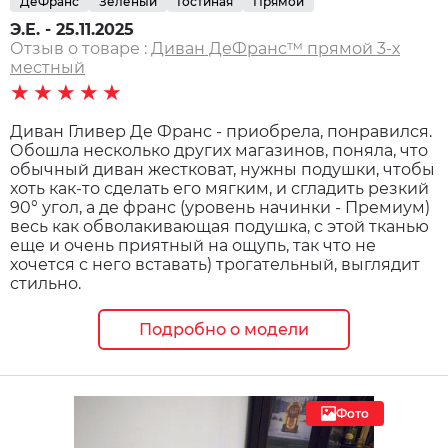
ДеФранс
Зеленый
Гостиная
Прямой
Э.Е. - 25.11.2025
Отзыв о товаре :
Диван ДеФранс™️ прямой 3-х
местный
★★★★★
Диван Гливер Де Франс - приобрела, понравился.
Обошла несколько других магазинов, поняла, что
обычный диван жестковат, нужны подушки, чтобы
хоть как-то сделать его мягким, и сгладить резкий
90° угол, а де франс (уровень начинки - Премиум)
весь как обволакивающая подушка, с этой тканью
еще и очень приятный на ощупь, так что не
хочется с него вставать) трогательный, выглядит
стильно.
Подробно о модели
Фото