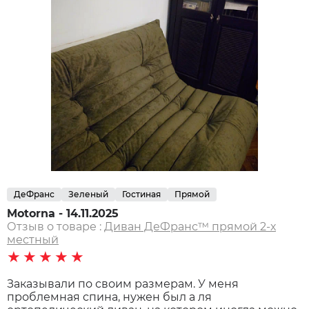
ДеФранс
Зеленый
Гостиная
Прямой
Motorna - 14.11.2025
Отзыв о товаре :
Диван ДеФранс™️ прямой 2-х
местный
★★★★★
Заказывали по своим размерам. У меня
проблемная спина, нужен был а ля