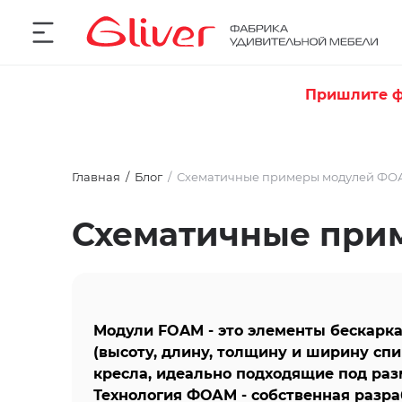
Пришлите ф
Главная
Блог
Схематичные примеры модулей Ф
Схематичные при
Модули FOAM - это элементы бескарка
(высоту, длину,
толщину и ширину спин
кресла, идеально подходящие под ра
Технология
ФОАМ - собственная разраб