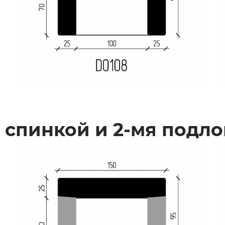
1 спинкой и 2-мя подл