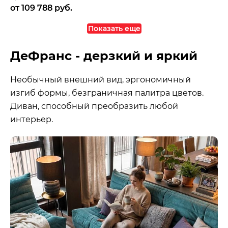
от 109 788 руб.
Показать еще
Подиум к пуфу 70/70
Подиум к пуфу 90/70
ДеФранс
ДеФранс
ДеФранс - дерзкий и яркий
Необычный внешний вид, эргономичный
изгиб формы, безграничная палитра цветов.
Диван, способный преобразить любой
интерьер.
Цена
Цена
от 8 160 руб.
от 8 740 руб.
ширина
60 см
ширина
80 см
глубина
50 см
глубина
50 см
толщина
10 см
толщина
10 см
Выбрать ткань и цвет
Выбрать ткань и цвет