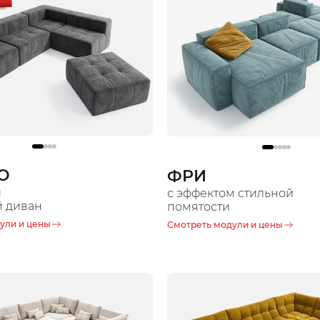
О
ФРИ
й
с эффектом стильной
 диван
помятости
ули и цены
Смотреть модули и цены