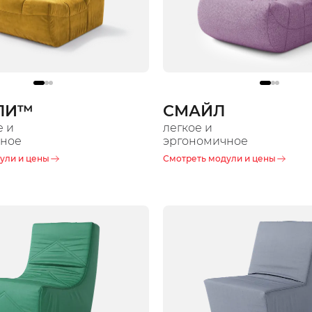
ЛИ™️
СМАЙЛ
е и
легкое и
чное
эргономичное
ули и цены
Смотреть модули и цены