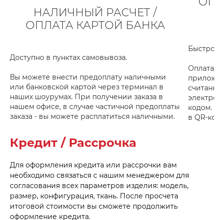
ОПЛ
НАЛИЧНЫЙ РАСЧЕТ /
ОПЛАТА КАРТОЙ БАНКА
Быстро 
Доступно в пунктах самовывоза.
Оплата 
Вы можете внести предоплату наличными
приложе
или банковской картой через терминал в
считанн
наших шоурумах. При получении заказа в
электро
нашем офисе, в случае частичной предоплаты
кодом. 
заказа - вы можете расплатиться наличными.
в QR-код
действи
Кредит / Рассрочка
Инструк
Для оформления кредита или рассрочки вам
необходимо связаться с нашим менеджером для
согласования всех параметров изделия: модель,
размер, конфигурация, ткань. После просчета
итоговой стоимости вы сможете продолжить
оформление кредита.