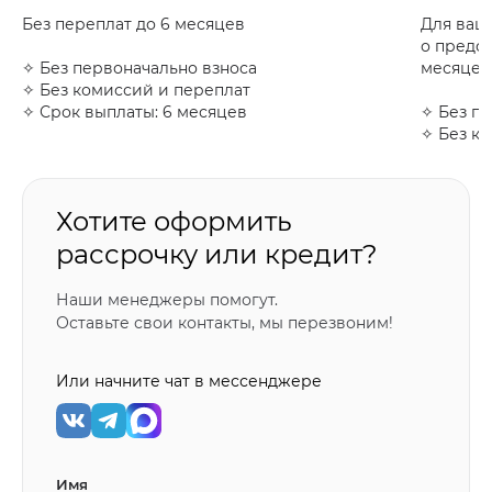
Без переплат до 6 месяцев
Для ваш
о предо
✧ Без первоначально взноса
месяцев 
✧ Без комиссий и переплат
✧ Срок выплаты: 6 месяцев
✧ Без п
✧ Без к
✧ Срок 
✧ От 30 
✧ Возмо
Хотите оформить
рассроч
карте ра
рассрочку или кредит?
Оформит
Наши менеджеры помогут.
Оставьте свои контакты, мы перезвоним!
Или начните чат в мессенджере
Имя