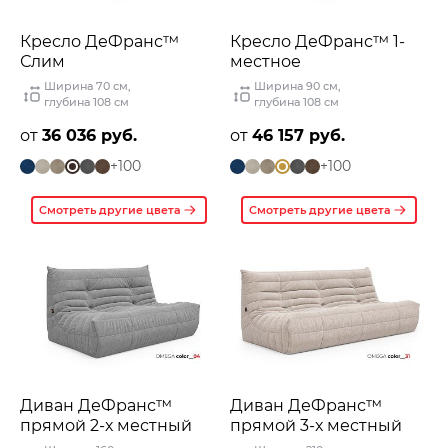
Кресло ДеФранс™️
Кресло ДеФранс™️ 1-
Слим
местное
Ширина 70 см
,
Ширина 90 см
,
глубина 108 см
глубина 108 см
от
36 036 руб.
от
46 157 руб.
+100
+100
Смотреть другие цвета
Смотреть другие цвета
Диван ДеФранс™️
Диван ДеФранс™️
прямой 2-х местный
прямой 3-х местный