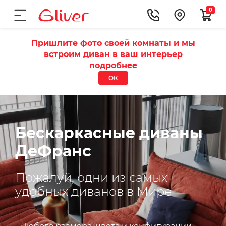
0
Пришлите фото своей комнаты и мы
встроим диван в ваш интерьер
подробнее
ОК
Бескаркасные диваны
ДеФранс
Пожалуй, одни из самых
удобных диванов в Мире