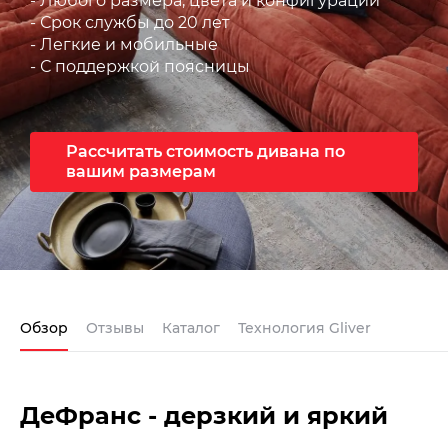
- Любого размера, цвета и конфигурации
- Срок службы до 20 лет
- Легкие и мобильные
- С поддержкой поясницы
Рассчитать стоимость дивана по
вашим размерам
Обзор
Отзывы
Каталог
Технология Gliver
ДеФранс - дерзкий и яркий