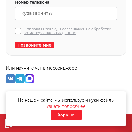
Номер телефона
Отправляя заявку, я соглашаюсь на
обработку
моих персональных данных
Позвоните мне
Или начните чат в мессенджере
Любимое место в доме там,
На нашем сайте мы используем куки файлы
где ДеФранс (Француз)!
Узнать подробнее
Хорошо
«Узнать стоимость дивана»
«Узнать стоимость дивана»