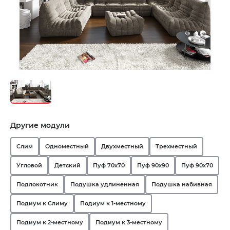
Другие модули
Слим
Одноместный
Двухместный
Трехместный
Угловой
Детский
Пуф 70х70
Пуф 90х90
Пуф 90х70
Подлокотник
Подушка удлиненная
Подушка набивная
Подиум к Слиму
Подиум к 1-местному
Подиум к 2-местному
Подиум к 3-местному