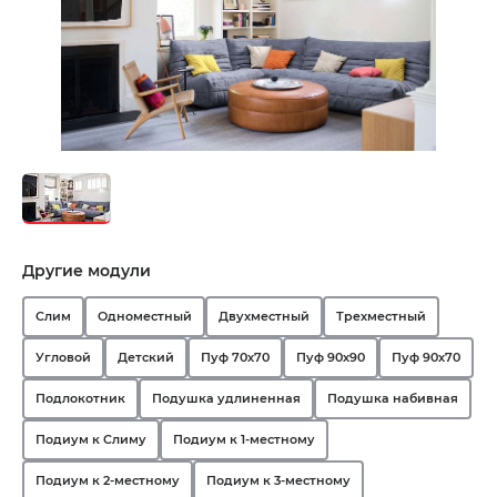
Другие модули
Слим
Одноместный
Двухместный
Трехместный
Угловой
Детский
Пуф 70х70
Пуф 90х90
Пуф 90х70
Подлокотник
Подушка удлиненная
Подушка набивная
Подиум к Слиму
Подиум к 1-местному
Подиум к 2-местному
Подиум к 3-местному