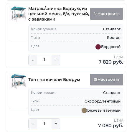
Матрас/спинка Бодрум, из
цельной пены, б/к, пухлый,
Настроить
с завязками
Конфигурация
Стандарт
Ткань
Бостон
Цвет
Бордовый
ЦЕНА
-
+
7 820 руб.
Тент на качели Бодрум
Настроить
Конфигурация
Стандарт
Ткань
Оксфорд тентовый
Цвет
Бежевый тёмный
ЦЕНА
-
+
7 080 руб.