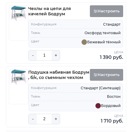
Чехлы на цепи для
Настроить
качелей Бодрум
Конфигурация
Стандарт
Ткань
Оксфорд тентовый
Цвет
Бежевый тёмный
ЦЕНА
-
+
1 390 руб.
Подушка набивная Бодрум
Настроить
, б/к, со съемным чехлом
Конфигурация
Стандарт (Синтешар)
Ткань
Бостон
Цвет
Бордовый
ЦЕНА
-
+
1 710 руб.