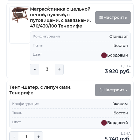
Матрас/спинка с цельной
пеной, пухлый, с
Настроить
пуговицами, с завязками,
470/430/100 Тенерифе
Конфигурация
Стандарт
Ткань
Бостон
Цвет
Бордовый
ЦЕНА
-
+
3 920 руб.
Тент -Шатер, с липучками,
Настроить
Тенерифе
Конфигурация
Эконом
Ткань
Бостон
Цвет
Бордовый
ЦЕНА
-
+
5 740 руб.