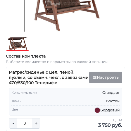
Состав комплекта
Выберите количество и параметры по каждой позиции
Матрас/сиденье с цел. пеной,
пухлый, со съемн. чехл, с завязками
Настроить
470/530/100 Тенерифе
Конфигурация
Стандарт
Ткань
Бостон
Цвет
Бордовый
ЦЕНА
-
+
3 750 руб.