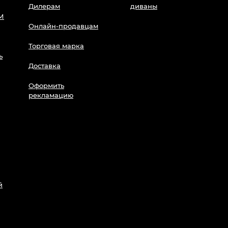
Дилерам
диваны
М
Онлайн-продавцам
Торговая марка
ь
Доставка
Оформить
рекламацию
й