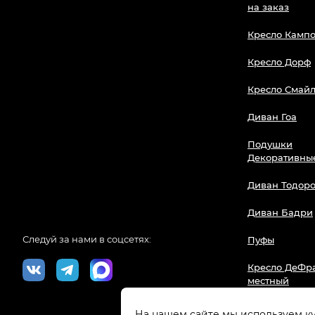
на заказ
Кресло Камп
Кресло Дорф
Кресло Смай
Диван Гоа
Подушки
Декоративны
Диван Тодор
Диван Бадри
Следуй за нами в соцсетях:
Пуфы
Кресло ДеФра
местный
На нашем сайте мы используем 