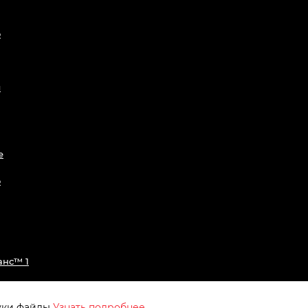
о
л
е
о
нс™️ 1
куки файлы
Узнать подробнее