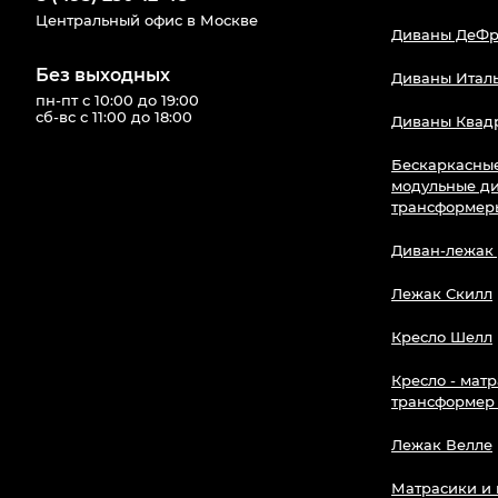
Центральный офис в Москве
Диваны ДеФр
Без выходных
Диваны Итал
пн-пт с 10:00 до 19:00
сб-вс с 11:00 до 18:00
Диваны Квад
Бескаркасны
модульные д
трансформер
Диван-лежак
Лежак Скилл
Кресло Шелл
Кресло - матр
трансформер
Лежак Велле
Матрасики и