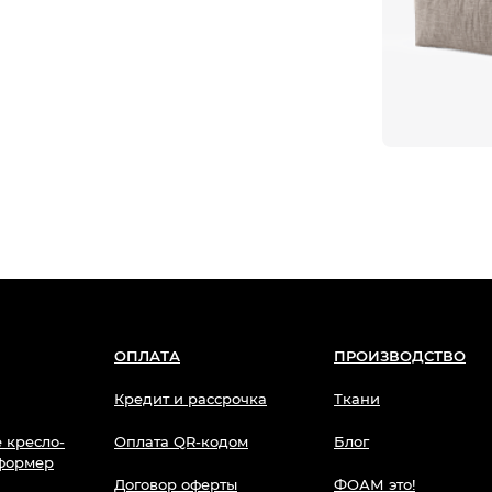
ОПЛАТА
ПРОИЗВОДСТВО
Кредит и рассрочка
Ткани
 кресло-
Оплата QR-кодом
Блог
сформер
Договор оферты
ФОАМ это!