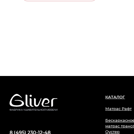
КАТАЛОГ
Матрас Рафт
Бескаркасное
матрас тран
Оустер
8 (495) 230-12-48