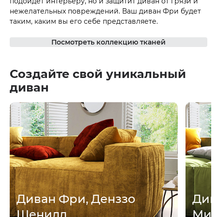
подойдет интерьеру, но и защитит диван от грязи и
нежелательных повреждений. Ваш диван Фри будет
таким, каким вы его себе представляете.
Посмотреть коллекцию тканей
Создайте свой уникальный
диван
Диван Фри, Денззо
Див
Шенилл
Мик