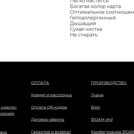
Легко чистится
Богатая колор карта
Оптимальное соотношени
Гипоаллергенный
Дышащий
Сухая чистка
Не стирать
ОПЛАТА
ПРОИЗВОДСТВО
Кредит и рассрочка
Ткани
 кресло-
Оплата QR-кодом
Блог
формер
Договор оферты
ФОАМ это!
Гарантия и возврат
Конфигурации ФОА
анс