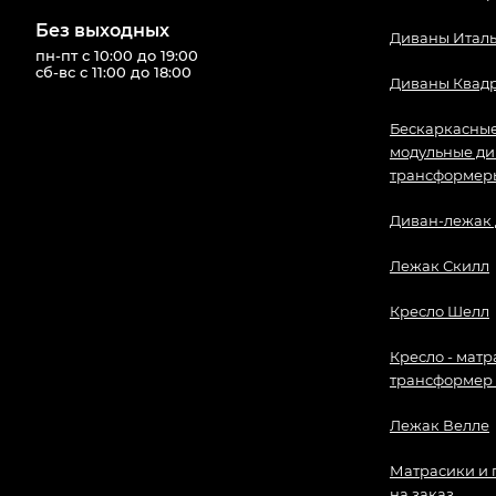
Без выходных
Диваны Итал
пн-пт с 10:00 до 19:00
сб-вс с 11:00 до 18:00
Диваны Квад
Бескаркасны
модульные д
трансформер
Диван-лежак
Лежак Скилл
Кресло Шелл
Кресло - матр
трансформер
Лежак Велле
Матрасики и
на заказ