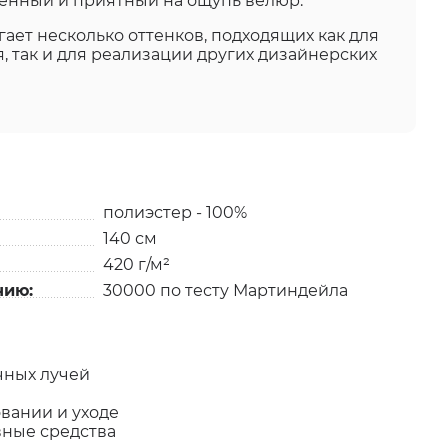
енный и приятный на ощупь велюр.
гает несколько оттенков, подходящих как для
, так и для реализации других дизайнерских
полиэстер - 100%
140 см
420 г/м²
нию:
30000 по тесту Мартиндейла
чных лучей
вании и уходе
вные средства