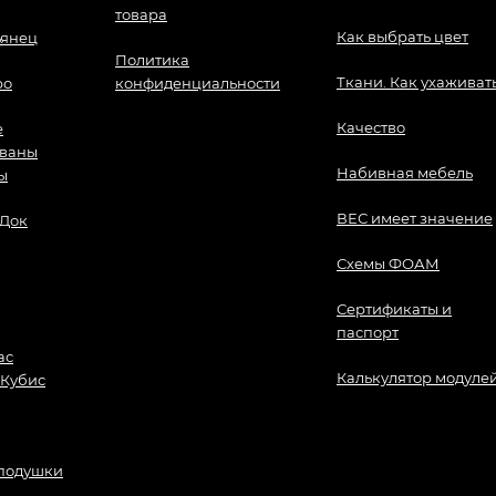
товара
Как выбрать цвет
ьянец
Политика
Ткани. Как ухаживат
ро
конфиденциальности
Качество
е
иваны
Набивная мебель
ы
ВЕС имеет значение
 Док
Схемы ФОАМ
Сертификаты и
паспорт
ас
Калькулятор модуле
 Кубис
 подушки