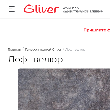
Пришлите ф
Главная
Галерея тканей Gliver
Лофт велюр
Лофт велюр