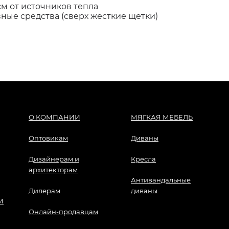
см от источников тепла
ные средства (сверх жесткие щетки)
О КОМПАНИИ
МЯГКАЯ МЕБЕЛЬ
Оптовикам
Диваны
Дизайнерам и
Кресла
архитекторам
Антивандальные
Дилерам
диваны
М
Онлайн-продавцам