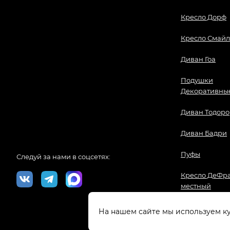
Кресло Дорф
Кресло Смайл
Диван Гоа
Подушки
Декоративны
Диван Тодоро
Диван Бадри
Пуфы
Следуй за нами в соцсетях:
Кресло ДеФра
местный
На нашем сайте мы используем 