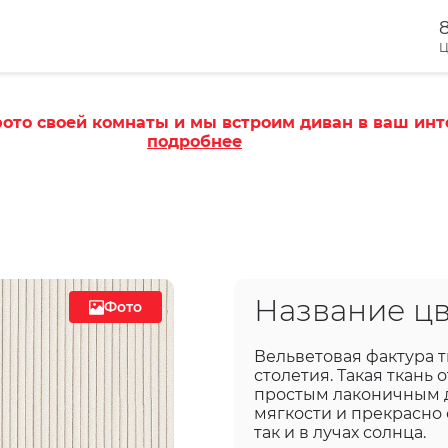
8
Ц
ото своей комнаты и мы встроим диван в ваш инт
подробнее
Название цв
Фото
Вельветовая фактура т
столетия. Такая ткань
простым лаконичным д
мягкости и прекрасно
так и в лучах солнца.