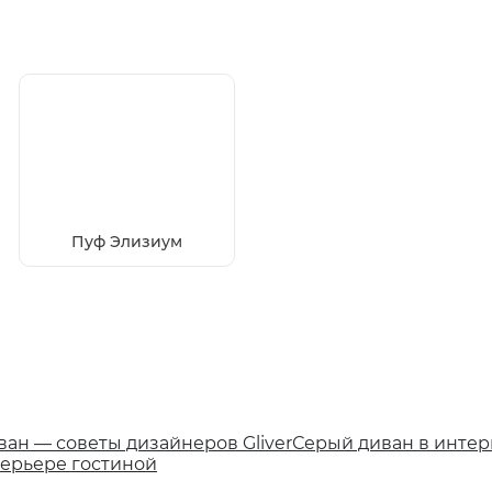
Пуф Элизиум
ван — советы дизайнеров Gliver
Серый диван в интерь
терьере гостиной