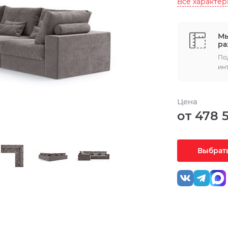
Все характе
Мы
ра
По
ин
Цена
от 478 
Выбрать