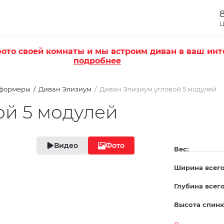
8
Ц
ото своей комнаты и мы встроим диван в ваш инт
подробнее
сформеры
Диван Элизиум
Диван Элизиум угловой 5 модулей
ой 5 модулей
Видео
Фото
Вес:
Ширина всего
Глубина всего
Высота спинк