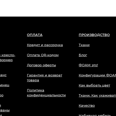
ОПЛАТА
ПРОИЗВОДСТВО
Кредит и рассрочка
Ткани
 кресло-
Оплата QR-кодом
Блог
сформер
Договор оферты
ФОАМ это!
анс
Гарантия и возврат
Конфигурации ФОА
товара
ьянец
Как выбрать цвет
Политика
ро
конфиденциальности
Ткани. Как ухаживат
е
Качество
иваны
ы
Набивная мебель