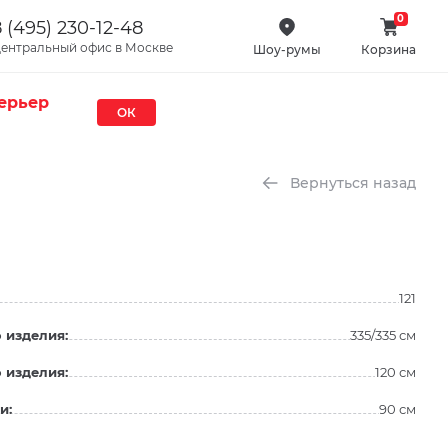
0
 (495) 230-12-48
ентральный офис в Москве
Шоу-румы
Корзина
ерьер
ОК
Вернуться назад
121
 изделия:
335/335 см
 изделия:
120 см
и:
90 см