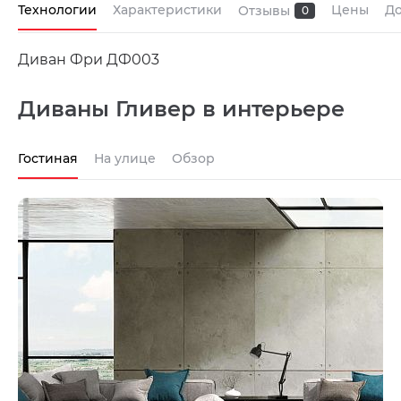
Технологии
Характеристики
Цены
До
Отзывы
0
Диван Фри ДФ003
Диваны Гливер в интерьере
Гостиная
На улице
Обзор