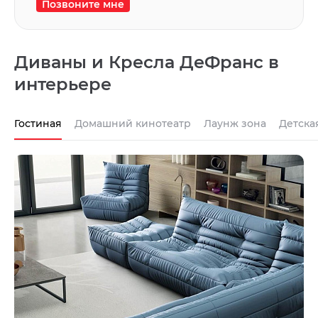
Позвоните мне
Диваны и Кресла ДеФранс в
интерьере
Гостиная
Домашний кинотеатр
Лаунж зона
Детска