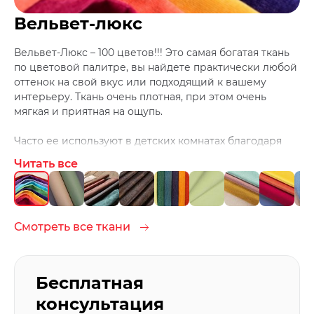
Вельвет-люкс
Вельвет-Люкс – 100 цветов!!! Это самая богатая ткань
по цветовой палитре, вы найдете практически любой
оттенок на свой вкус или подходящий к вашему
интерьеру. Ткань очень плотная, при этом очень
мягкая и приятная на ощупь.
Часто ее используют в детских комнатах благодаря
большому количеству цветов и легкой чистке. Ведь
Читать все
дети любят, что-нибудь испачкать ;)
Чистить ткань лучше средствами для домашней
химчистки.
Смотреть все ткани
Бесплатная
консультация