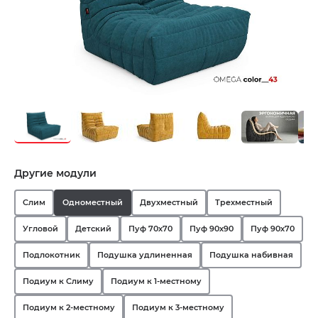
Другие модули
Слим
Одноместный
Двухместный
Трехместный
Угловой
Детский
Пуф 70х70
Пуф 90х90
Пуф 90х70
Подлокотник
Подушка удлиненная
Подушка набивная
Подиум к Слиму
Подиум к 1-местному
Подиум к 2-местному
Подиум к 3-местному