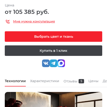
Цена
от 105 385 руб.
Мне нужна консультация
Выбрать цвет и ткань
Купить в 1 клик
Технологии
Характеристики
Цены
До
Отзывы
5