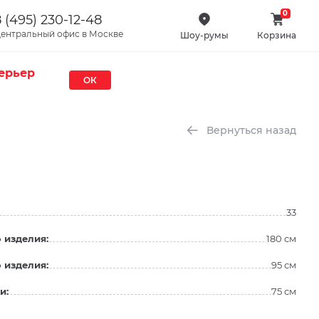
0
 (495) 230-12-48
ентральный офис в Москве
Шоу-румы
Корзина
ерьер
ОК
Вернуться назад
33
 изделия:
180 см
 изделия:
95 см
и:
75 см