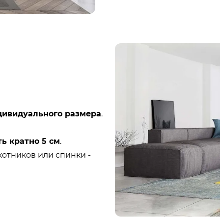
дивидуального размера
.
ь кратно 5 см
.
котников или спинки -