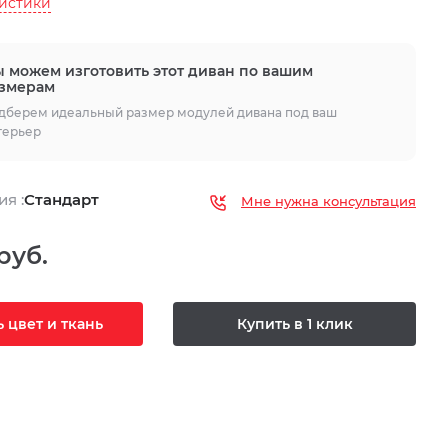
ристики
 можем изготовить этот диван по вашим
змерам
дберем идеальный размер модулей дивана под ваш
терьер
я :
Стандарт
Мне нужна консультация
руб.
 цвет и ткань
Купить в 1 клик