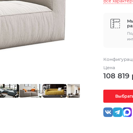
Все характе
Мы
ра
По
ин
Конфигураци
Цена
108 819 
Выбрать