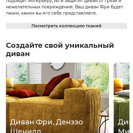
подойдет интерьеру, но и защитит диван от грязи и
нежелательных повреждений. Ваш диван Фри будет
таким, каким вы его себе представляете.
Посмотреть коллекцию тканей
Создайте свой уникальный
диван
Диван Фри, Денззо
Див
Шенилл
Мик