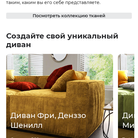
таким, каким вы его себе представляете.
Посмотреть коллекцию тканей
Создайте свой уникальный
диван
Диван Фри, Денззо
Див
Шенилл
Мик