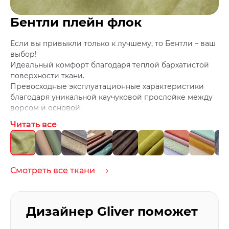
Бентли плейн флок
Если вы привыкли только к лучшему, то Бентли – ваш
выбор!
Идеальный комфорт благодаря теплой бархатистой
поверхности ткани.
Превосходные эксплуатационные характеристики
благодаря уникальной каучуковой прослойке между
ворсом и основой.
Абсолютно легкий уход за обивкой благодаря
Читать все
наличию формулы Antistain в составе ворса.
Максимальная комплектация – плэйн, вензель,
флористика, геометрия.
Смотреть все ткани
Дизайнер Gliver поможет