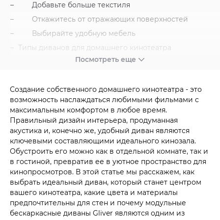
Добавьте больше текстиля
Откажитесь от отражающих поверхностей
Выбирайте удобную мебель
Типы диванов для домашнего кинотеатра
Посмотреть еще
Прямой
Угловой
Создание собственного домашнего кинотеатра - это
Модульный
возможность наслаждаться любимыми фильмами с
Как правильно разместить диван
максимальным комфортом в любое время.
Лучшие диваны для домашнего кинотеатра от
Правильный дизайн интерьера, продуманная
«Гливер»
акустика и, конечно же, удобный диван являются
ключевыми составляющими идеального кинозала.
Француз
Обустроить его можно как в отдельной комнате, так и
Итальянец
в гостиной, превратив ее в уютное пространство для
кинопросмотров. В этой статье мы расскажем, как
Фри Euro Lounge
выбрать идеальный диван, который станет центром
Элизиум
вашего кинотеатра, какие цвета и материалы
Заключение
предпочтительны для стен и почему модульные
бескаркасные диваны Gliver являются одним из