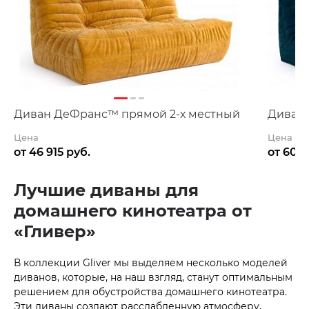
Диван ДеФранс™️ прямой 2-х местный
Диван 
Цена
Цена
от 46 915 руб.
от 60 3
Лучшие диваны для
домашнего кинотеатра от
«Гливер»
В коллекции Gliver мы выделяем несколько моделей
диванов, которые, на наш взгляд, станут оптимальным
решением для обустройства домашнего кинотеатра.
Эти диваны создают расслабленную атмосферу,