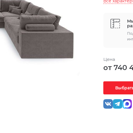
Все характе
Мы
ра
По
ин
Цена
от 740 
Выбрать