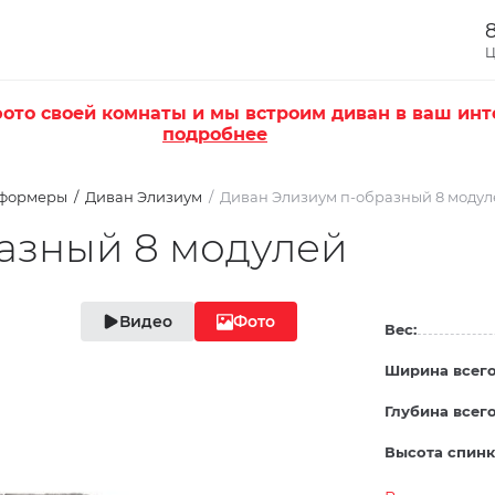
8
Ц
ото своей комнаты и мы встроим диван в ваш инт
подробнее
сформеры
Диван Элизиум
Диван Элизиум п-образный 8 модул
азный 8 модулей
Видео
Фото
Вес:
Ширина всего
Глубина всего
Высота спинк