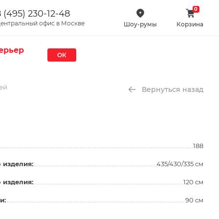
0
 (495) 230-12-48
ентральный офис в Москве
Шоу-румы
Корзина
ерьер
ОК
ей
Вернуться назад
188
 изделия:
435/430/335 см
 изделия:
120 см
и:
90 см