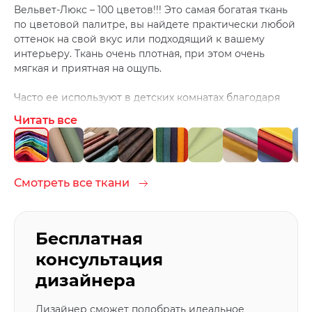
Вельвет-Люкс – 100 цветов!!! Это самая богатая ткань
по цветовой палитре, вы найдете практически любой
оттенок на свой вкус или подходящий к вашему
интерьеру. Ткань очень плотная, при этом очень
мягкая и приятная на ощупь.
Часто ее используют в детских комнатах благодаря
большому количеству цветов и легкой чистке. Ведь
Читать все
дети любят, что-нибудь испачкать ;)
Чистить ткань лучше средствами для домашней
химчистки.
Смотреть все ткани
Бесплатная
консультация
дизайнера
Дизайнер сможет подобрать идеальное