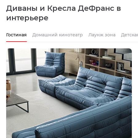
Диваны и Кресла ДеФранс в
интерьере
Гостиная
Домашний кинотеатр
Лаунж зона
Детска