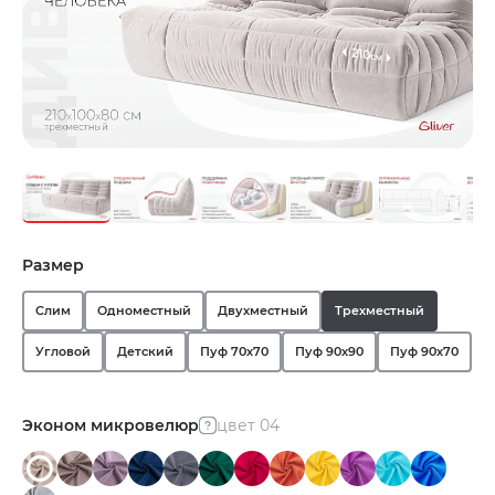
Размер
Слим
Одноместный
Двухместный
Трехместный
Угловой
Детский
Пуф 70х70
Пуф 90х90
Пуф 90х70
Эконом микровелюр
цвет 04