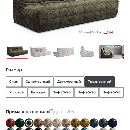
Размер
Слим
Одноместный
Двухместный
Трехместный
Угловой
Детский
Пуф 70х70
Пуф 90х90
Пуф 90х70
Примавера шенилл
цвет 1205