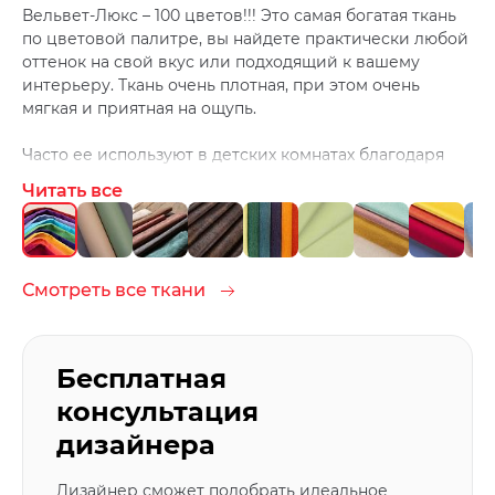
Вельвет-Люкс – 100 цветов!!! Это самая богатая ткань
по цветовой палитре, вы найдете практически любой
оттенок на свой вкус или подходящий к вашему
интерьеру. Ткань очень плотная, при этом очень
мягкая и приятная на ощупь.
Часто ее используют в детских комнатах благодаря
большому количеству цветов и легкой чистке. Ведь
Читать все
дети любят, что-нибудь испачкать ;)
Чистить ткань лучше средствами для домашней
химчистки.
Смотреть все ткани
Бесплатная
консультация
дизайнера
Дизайнер сможет подобрать идеальное