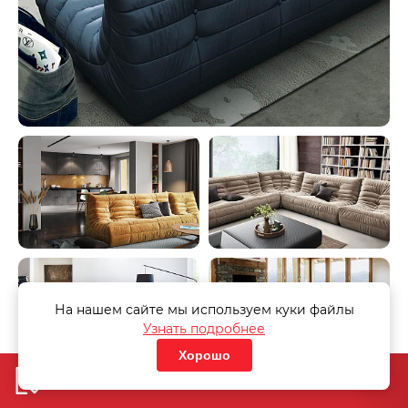
На нашем сайте мы используем куки файлы
Узнать подробнее
Хорошо
Добавить в корзину
«Узнать стоимость дивана»
«Узнать стоимость дивана»