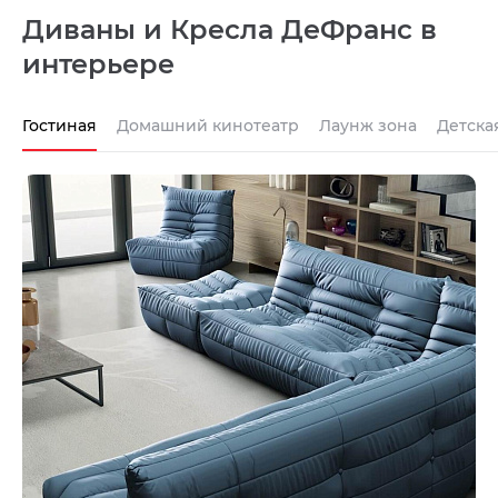
Диваны и Кресла ДеФранс в
интерьере
Гостиная
Домашний кинотеатр
Лаунж зона
Детска