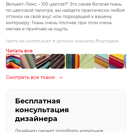
Вельвет-Люкс – 100 цветов!!! Это самая богатая ткань
по цветовой палитре, вы найдете практически любой
оттенок на свой вкус или подходящий к вашему
интерьеру. Ткань очень плотная, при этом очень
мягкая и приятная на ощупь.
Часто ее используют в детских комнатах благодаря
большому количеству цветов и легкой чистке. Ведь
Читать все
дети любят, что-нибудь испачкать ;)
Чистить ткань лучше средствами для домашней
химчистки.
Смотреть все ткани
Бесплатная
консультация
дизайнера
Дизайнер сможет подобрать идеальное