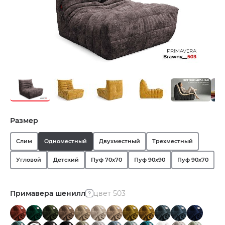
Размер
Слим
Одноместный
Двухместный
Трехместный
Угловой
Детский
Пуф 70х70
Пуф 90х90
Пуф 90х70
Примавера шенилл
цвет 503