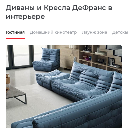
Диваны и Кресла ДеФранс в
интерьере
Гостиная
Домашний кинотеатр
Лаунж зона
Детска