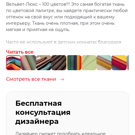
Вельвет-Люкс – 100 цветов!!! Это самая богатая ткань
по цветовой палитре, вы найдете практически любой
оттенок на свой вкус или подходящий к вашему
интерьеру. Ткань очень плотная, при этом очень
мягкая и приятная на ощупь.
Часто ее используют в детских комнатах благодаря
большому количеству цветов и легкой чистке. Ведь
Читать все
дети любят, что-нибудь испачкать ;)
Чистить ткань лучше средствами для домашней
химчистки.
Смотреть все ткани
Бесплатная
консультация
дизайнера
Дизайнер сможет подобрать идеальное