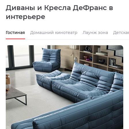
Диваны и Кресла ДеФранс в
интерьере
Гостиная
Домашний кинотеатр
Лаунж зона
Детска