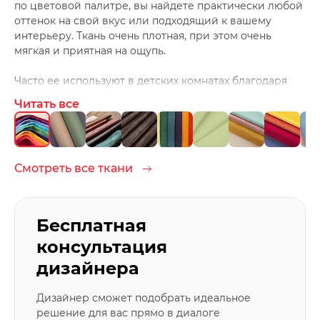
по цветовой палитре, вы найдете практически любой
оттенок на свой вкус или подходящий к вашему
интерьеру. Ткань очень плотная, при этом очень
мягкая и приятная на ощупь.
Часто ее используют в детских комнатах благодаря
большому количеству цветов и легкой чистке. Ведь
Читать все
дети любят, что-нибудь испачкать ;)
Чистить ткань лучше средствами для домашней
химчистки.
Смотреть все ткани
Бесплатная
консультация
дизайнера
Дизайнер сможет подобрать идеальное
решение для вас прямо в диалоге