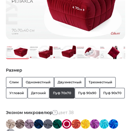
Размер
Слим
Одноместный
Двухместный
Трехместный
Угловой
Детский
Пуф 70х70
Пуф 90х90
Пуф 90х70
Эконом микровелюр
цвет 38