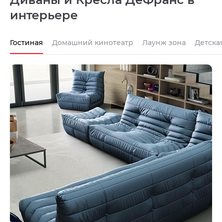
интерьере
Гостиная
Домашний кинотеатр
Лаунж зона
Детска