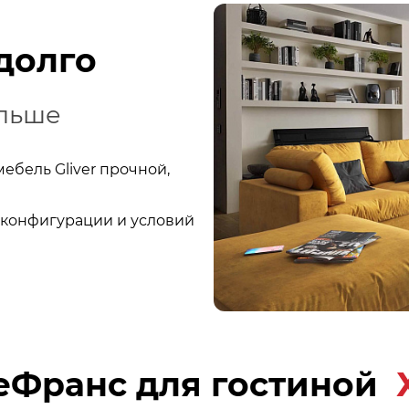
долго
ольше
ебель Gliver прочной,
о конфигурации и условий
еФранс для гостиной