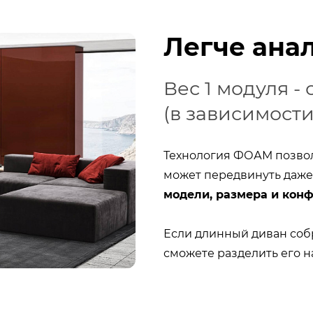
Легче анал
Вес 1 модуля - о
(в зависимости
Технология ФОАМ позвол
может передвинуть даже
модели, размера и кон
Если длинный диван собр
сможете разделить его н