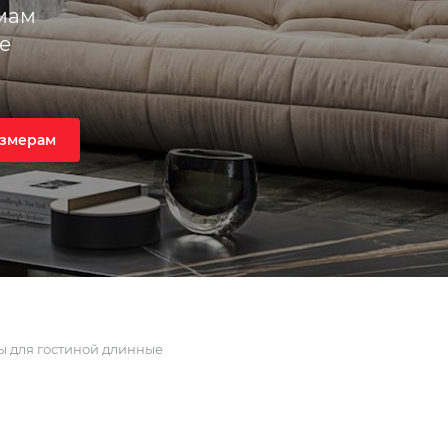
емам
е
азмерам
 для гостиной длинные