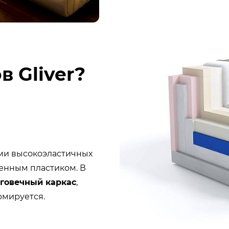
в Gliver?
ми высокоэластичных
ненным пластиком. В
лговечный каркас
,
рмируется.