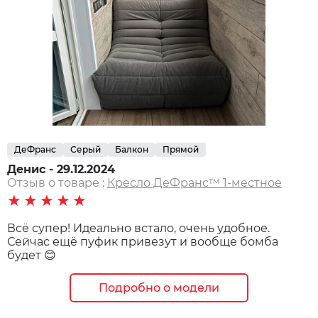
ДеФранс
Серый
Балкон
Прямой
Денис - 29.12.2024
Отзыв о товаре :
Кресло ДеФранс™️ 1-местное
★★★★★
Всё супер! Идеально встало, очень удобное.
Сейчас ещё пуфик привезут и вообще бомба
будет 😊
Подробно о модели