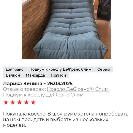
ДеФранс
Подиум к креслу ДеФранс Слим
Серый
Балкон
Мансарда
Прямой
Лариса Зенина - 26.03.2025
Отзыв о товарах :
Кресло ДеФранс™️ Слим
,
Подиум к креслу ДеФранс Слим
★★★★★
Покупала кресло. В шоу-руме хотела попробовать
на нем посидеть и выбрать из нескольких
моделей.