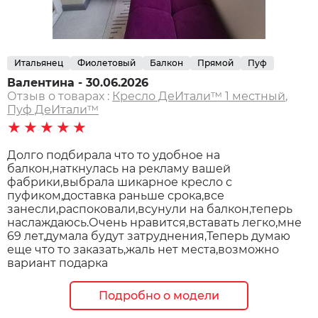
Итальянец
Фиолетовый
Балкон
Прямой
Пуф
Валентина - 30.06.2026
Отзыв о товарах :
Кресло ДеИтали™️ 1 местный
,
Пуф ДеИтали™️
★★★★★
Долго подбирала что то удобное на
балкон,наткнулась на рекламу вашей
фабрики,выбрала шикарное кресло с
пуфиком,доставка раньше срока,все
занесли,распоковали,всунули на балкон,теперь
наслаждаюсь.Очень нравится,вставать легко,мне
69 лет,думала будут затруднения,Теперь думаю
еще что то заказать,жаль нет места,возможно
вариант подарка
Подробно о модели