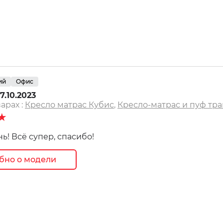
ий
Офис
7.10.2023
арах :
Кресло матрас Кубис
,
Кресло-матрас и пуф тр
★
ь! Всё супер, спасибо!
бно о модели