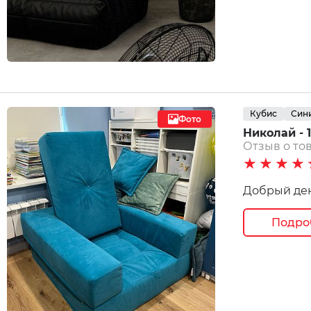
Кубис
Син
Фото
Николай - 1
Отзыв о тов
★★★★
Добрый ден
Подро