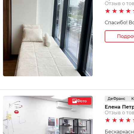
Отзыв о тов
★★★★
Спасибо! Вс
Подро
ДеФранс
К
Фото
Елена Петр
Отзыв о тов
★★★★
Бескаркасны