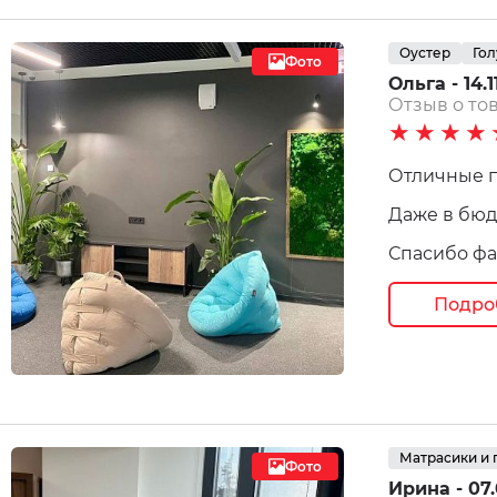
Оустер
Го
Фото
Ольга - 14.1
Отзыв о тов
★★★★
Отличные п
Даже в бюд
Спасибо ф
Подро
Матрасики и
Фото
Ирина - 07