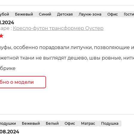
лубой
Бежевый
Синий
Детская
Лаунж-зона
Офис
Гост
1.2024
аре :
Кресло-футон трансформер Оустер
★
уфы, особенно порадовали липучки, позволяющие и
жетной ткани не выглядят дешево, швы ровные, нитк
абрике
бно о модели
 подушки
Бежевый
Белый
Офис
Матрас
Подушка
.08.2024