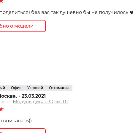
★
поделиться) без вас так душевно бы не получилось ❤
бно о модели
ный
Офис
Угловой
Оттоманка
осква. - 23.03.2021
аре :
Модуль диван Фри 101
★
о вписалась))