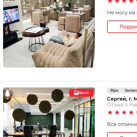
★★★★
Не могу не 
Подро
Фри
Зеле
Фото
Сергей, г. М
Отзыв о тов
★★★★
Все отличн