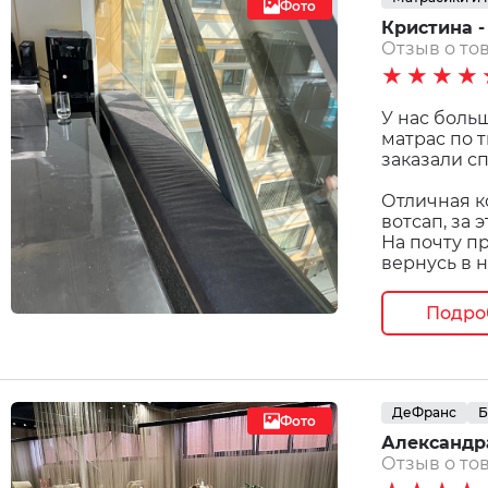
Фото
Кристина - 
Отзыв о тов
★★★★
У нас боль
матрас по 
заказали сп
Отличная к
вотсап, за 
На почту п
вернусь в 
Подро
ДеФранс
Б
Фото
Александра
Отзыв о тов