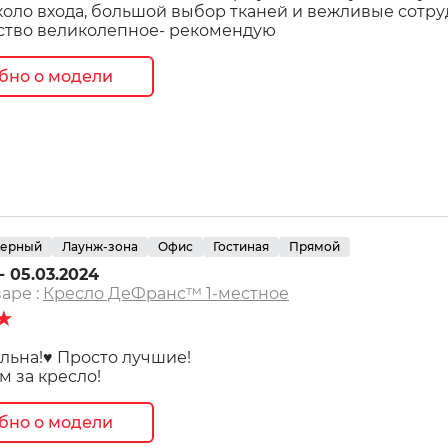
коло входа, большой выбор тканей и вежливые сотр
ество великолепное- рекомендую
бно о модели
ерный
Лаунж-зона
Офис
Гостиная
Прямой
- 05.03.2024
аре :
Кресло ДеФранс™️ 1-местное
★
льна!♥ Просто лучшие!
м за кресло!
бно о модели