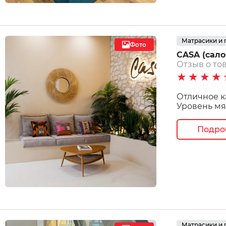
Матрасики и
Фото
CASA (салон
Отзыв о тов
★★★★
Отличное к
Уровень мя
Подро
Матрасики и