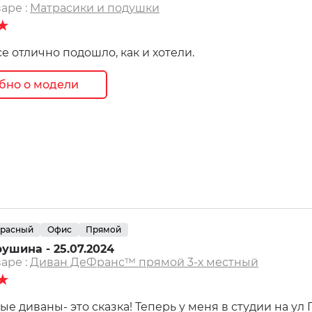
аре :
Матрасики и подушки
★
е отлично подошло, как и хотели.
бно о модели
расный
Офис
Прямой
ушина - 25.07.2024
аре :
Диван ДеФранс™️ прямой 3-х местный
★
е диваны- это сказка! Теперь у меня в студии на ул 