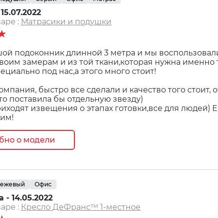
15.07.2022
аре :
Матрасики и подушки
★
шой подоконник длинной 3 метра и мы воспользовал
твоим замерам и из той ткани,которая нужна именно 
ециально под нас,а этого много стоит!
омпания, быстро все сделали и качество того стоит,
это поставила бы отдельную звезду)
риходят извещения о этапах готовки,все для людей) 
ним!
бно о модели
ежевый
Офис
 - 14.05.2022
аре :
Кресло ДеФранс™️ 1-местное