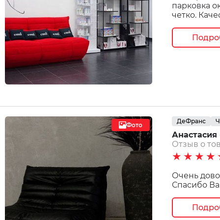
парковка о
четко. Кач
Подро
ДеФранс
Ч
Фото
Анастасия 
Отзыв о тов
★★★★
Очень дово
Спасибо Ва
Подро