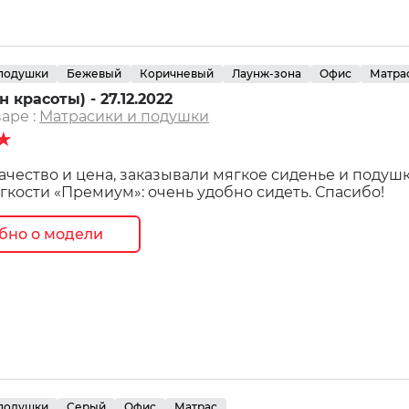
 подушки
Бежевый
Коричневый
Лаунж-зона
Офис
Матра
 красоты) - 27.12.2022
аре :
Матрасики и подушки
★
ачество и цена, заказывали мягкое сиденье и подушк
гкости «Премиум»: очень удобно сидеть. Спасибо!
бно о модели
 подушки
Серый
Офис
Матрас