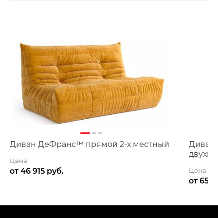
Диван ДеФранс™️ прямой 2-х местный
Диван
двухм
Цена
от 46 915 руб.
Цена
от 65 1