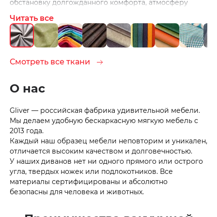
обстановку долгожданного комфорта, атмосферу
домашнего уюта и спокойствия, что так важно в
Читать все
нашем безумно спешащем мире. ВЫСОКОЕ качество
и практичность делают эту ткань очень
востребованной. Оцените все преимущества велюра
Leonardo и создайте свой неповторимый интерьер!
Смотреть все ткани
О нас
Gliver — российская фабрика удивительной мебели.
Мы делаем удобную бескаркасную мягкую мебель с
2013 года.
Каждый наш образец мебели неповторим и уникален,
отличается высоким качеством и долговечностью.
У наших диванов нет ни одного прямого или острого
угла, твердых ножек или подлокотников. Все
материалы сертифицированы и абсолютно
безопасны для человека и животных.