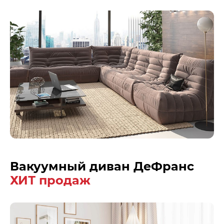
Вакуумный диван ДеФранс
ХИТ продаж