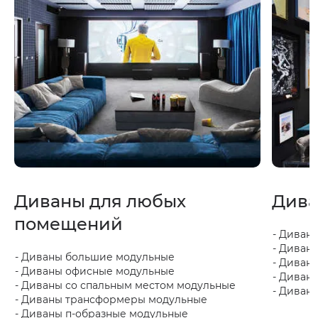
Диваны для любых
Дива
помещений
Диваны
Диваны
Диваны большие модульные
Диваны
Диваны офисные модульные
Диваны
Диваны со спальным местом модульные
Диваны
Диваны трансформеры модульные
Диваны п-образные модульные