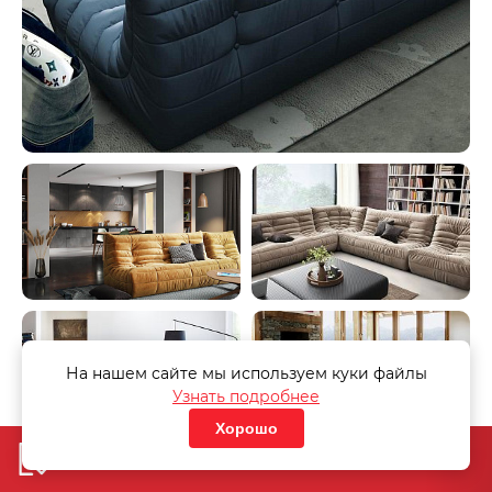
На нашем сайте мы используем куки файлы
Узнать подробнее
Хорошо
Добавить в корзину
«Узнать стоимость дивана»
«Узнать стоимость дивана»