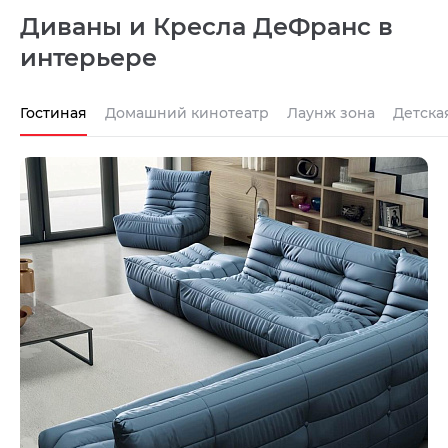
Диваны и Кресла ДеФранс в
интерьере
Гостиная
Домашний кинотеатр
Лаунж зона
Детска