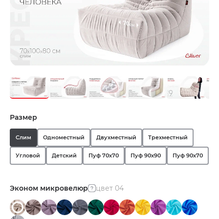
Размер
Слим
Одноместный
Двухместный
Трехместный
Угловой
Детский
Пуф 70х70
Пуф 90х90
Пуф 90х70
Эконом микровелюр
цвет 04