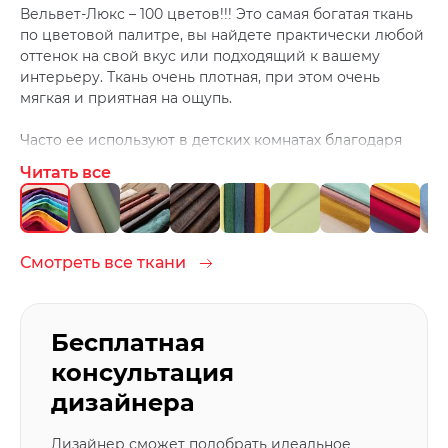
Вельвет-Люкс – 100 цветов!!! Это самая богатая ткань
по цветовой палитре, вы найдете практически любой
оттенок на свой вкус или подходящий к вашему
интерьеру. Ткань очень плотная, при этом очень
мягкая и приятная на ощупь.
Часто ее используют в детских комнатах благодаря
большому количеству цветов и легкой чистке. Ведь
Читать все
дети любят, что-нибудь испачкать ;)
Чистить ткань лучше средствами для домашней
химчистки.
Смотреть все ткани
Бесплатная
консультация
дизайнера
Дизайнер сможет подобрать идеальное