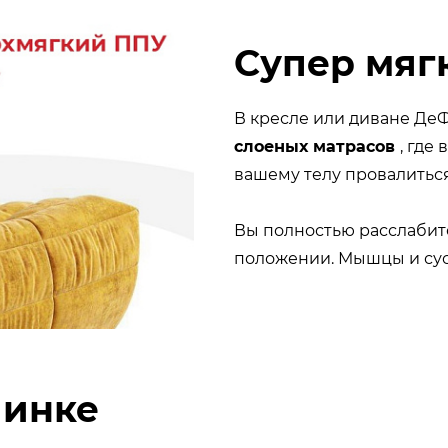
Супер мяг
В кресле или диване Д
слоеных матрасов
, где
вашему телу провалитьс
Вы полностью расслабите
положении. Мышцы и суст
пинке