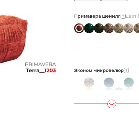
Примавера шенилл
цвет 
Эконом микровелюр