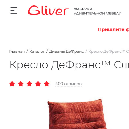
Пришлите ф
Главная
Каталог
Диваны ДеФранс
Кресло ДеФранс™️ 
Кресло ДеФранс™️ Сл
400 отзывов