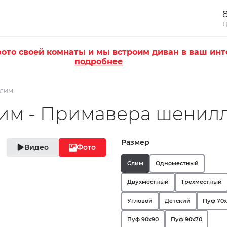
8
Ц
ото своей комнаты и мы встроим диван в ваш инт
подробнее
Слим
им - Примавера шенил
Размер
Видео
Фото
Слим
Одноместный
Двухместный
Трехместный
Угловой
Детский
Пуф 70
Пуф 90х90
Пуф 90х70