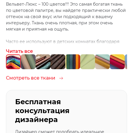
Вельвет-Люкс – 100 цветов!!! Это самая богатая ткань
по цветовой палитре, вы найдете практически любой
оттенок на свой вкус или подходящий к вашему
интерьеру. Ткань очень плотная, при этом очень
мягкая и приятная на ощупь.
Часто ее используют в детских комнатах благодаря
большому количеству цветов и легкой чистке. Ведь
Читать все
дети любят, что-нибудь испачкать ;)
Чистить ткань лучше средствами для домашней
химчистки.
Смотреть все ткани
Бесплатная
консультация
дизайнера
Дизайнер сможет подобрать идеальное