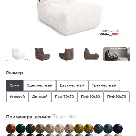
Размер
Слим
Одноместный
Двухместный
Трехместный
Угловой
Детский
Пуф 70х70
Пуф 90х90
Пуф 90х70
Примавера шенилл
цвет 9851