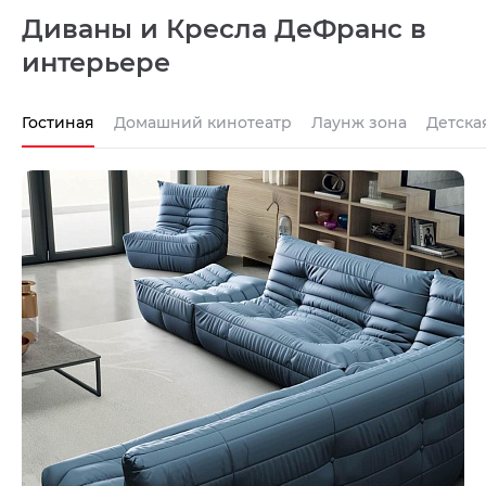
Диваны и Кресла ДеФранс в
интерьере
Гостиная
Домашний кинотеатр
Лаунж зона
Детска